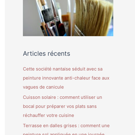
h
e
r
:
Articles récents
Cette société nantaise séduit avec sa
peinture innovante anti-chaleur face aux
vagues de canicule
Cuisson solaire : comment utiliser un
bocal pour préparer vos plats sans
réchauffer votre cuisine
Terrasse en dalles grises : comment une
peinture sol appliquée en une journée