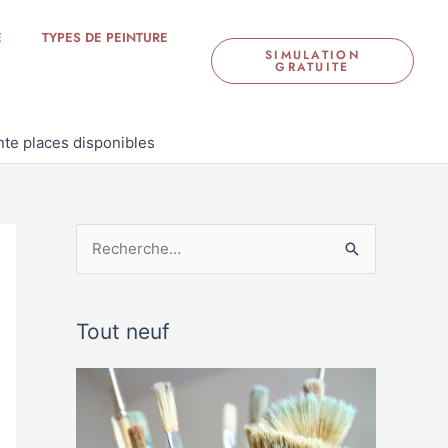
E
TYPES DE PEINTURE
SIMULATION
GRATUITE
nte places disponibles
R
e
c
Tout neuf
h
e
r
c