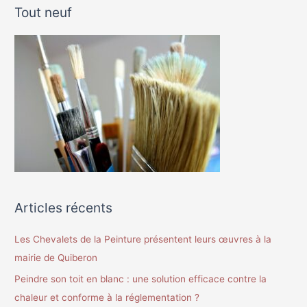
Tout neuf
h
e
r
c
h
e
r
:
Articles récents
Les Chevalets de la Peinture présentent leurs œuvres à la
mairie de Quiberon
Peindre son toit en blanc : une solution efficace contre la
chaleur et conforme à la réglementation ?