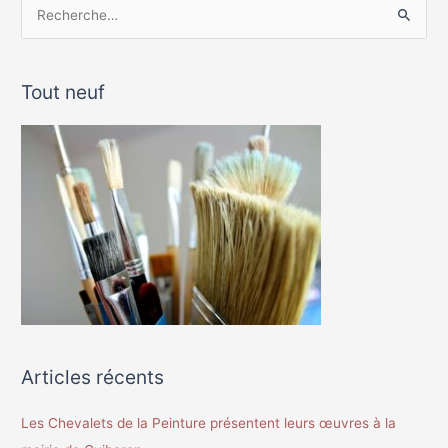
R
e
c
Tout neuf
h
e
r
c
h
e
r
:
Articles récents
Les Chevalets de la Peinture présentent leurs œuvres à la