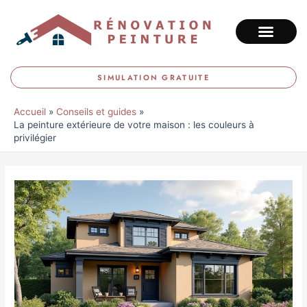
Aller
au
contenu
SIMULATION GRATUITE
Accueil
Conseils et guides
La peinture extérieure de votre maison : les couleurs à
privilégier
Navigation
des
articles