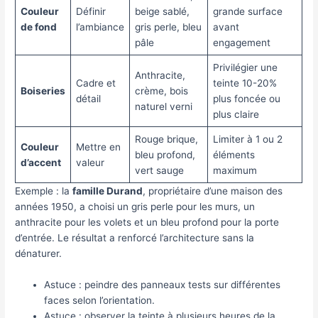
Couleur
Définir
beige sablé,
grande surface
de fond
l’ambiance
gris perle, bleu
avant
pâle
engagement
Privilégier une
Anthracite,
Cadre et
teinte 10-20%
Boiseries
crème, bois
détail
plus foncée ou
naturel verni
plus claire
Rouge brique,
Limiter à 1 ou 2
Couleur
Mettre en
bleu profond,
éléments
d’accent
valeur
vert sauge
maximum
Exemple : la
famille Durand
, propriétaire d’une maison des
années 1950, a choisi un gris perle pour les murs, un
anthracite pour les volets et un bleu profond pour la porte
d’entrée. Le résultat a renforcé l’architecture sans la
dénaturer.
Astuce : peindre des panneaux tests sur différentes
faces selon l’orientation.
Astuce : observer la teinte à plusieurs heures de la